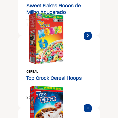
Sweet Flakes Flocos de
Milho Açucarado
1kg
CEREAL
Top Crock Cereal Hoops
230g e 850g