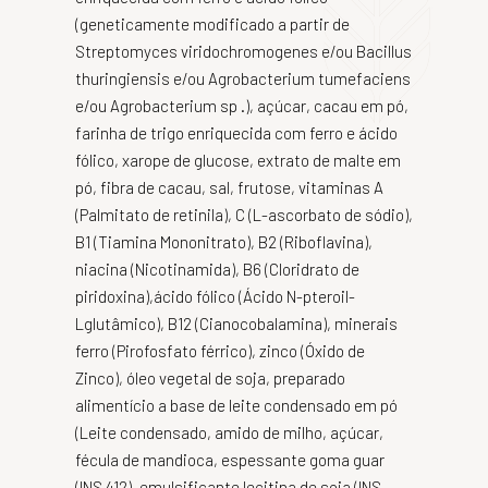
(geneticamente modificado a partir de
Streptomyces viridochromogenes e/ou Bacillus
thuringiensis e/ou Agrobacterium tumefaciens
e/ou Agrobacterium sp .), açúcar, cacau em pó,
farinha de trigo enriquecida com ferro e ácido
fólico, xarope de glucose, extrato de malte em
pó, fibra de cacau, sal, frutose, vitaminas A
(Palmitato de retinila), C (L-ascorbato de sódio),
B1 (Tiamina Mononitrato), B2 (Riboflavina),
niacina (Nicotinamida), B6 (Cloridrato de
piridoxina),ácido fólico (Ácido N-pteroil-
Lglutâmico), B12 (Cianocobalamina), minerais
ferro (Pirofosfato férrico), zinco (Óxido de
Zinco), óleo vegetal de soja, preparado
alimentício a base de leite condensado em pó
(Leite condensado, amido de milho, açúcar,
fécula de mandioca, espessante goma guar
(INS 412), emulsificante lecitina de soja (INS