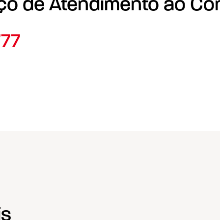
ço de Atendimento ao Co
777
is