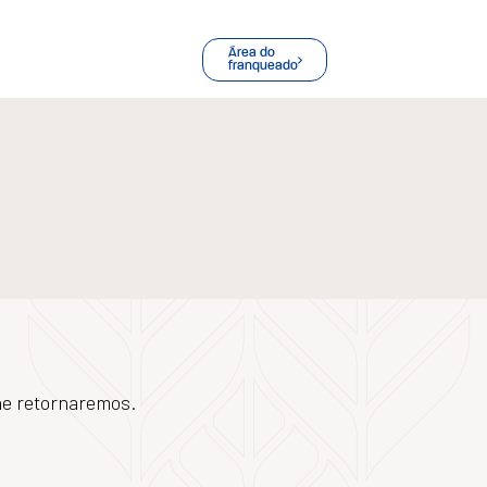
Área do
franqueado
he retornaremos.