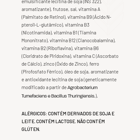
emulsificante lecitina de soja (INS 322),
aromatizante), frutose, sal, vitamina A
(Palmitato de Retinol), vitamina B9 (Ácido N-
pteroil-L-glutâmico), vitamina B3
(Nicotinamida), vitamina B1 (Tiamina
Mononitrato), vitamina B12 (Cianocobalamina),
vitamina B2 (Riboflavina), vitamina B6
(Cloridrato de Piridoxina), vitamina C (Ascorbato
de Cálcio), zinco (Óxido de Zinco), ferro
(Pirofosfato Férrico), óleo de soja, aromatizante
e antioxidante lecitina de soja (geneticamente
modificado a partir de
Agrobacterium
).
Tumefaciens e Bacillus Thuringiensis.
ALÉRGICOS: CONTÉM DERIVADOS DE SOJA E
LEITE. CONTÉM LACTOSE. NÃO CONTÉM
GLÚTEN.