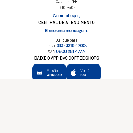
Cabedelo/PB
58108-502
Como chegar
CENTRAL DE ATENDIMENTO
Envie uma mensagem
Ou ligue para
PABX
(83) 3216 4700
SAC
0800 281 4777
BAIXE O APP DAS COFFEE SHOPS
Versão
Versão
ANDROID
IOS
Política de privacidade
São Braz © 2026
Todos os Direitos Reservados
Desenvolvido pela