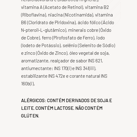
vitamina A (Acetato de Retinol), vitamina B2
(Riboflavina), niacina (Nicotinamida), vitamina
B6 (Cloridrato de Piridoxina), ácido fólico (Ácido
N-pteroil-L-glutâmico), minerais cobre (Óxido
de Cobre), ferro (Pirofosfato de Ferro), iodo
(Iodeto de Potássio), selênio (Selenito de Sódio)
e zinco (Óxido de Zinco), óleo vegetal de soja,
aromatizante, realçador de sabor INS 621,
antiumectante: INS 170(i) e INS 341(iii),
estabilizante INS 472e e corante natural INS
160b(i).
ALÉRGICOS: CONTÉM DERIVADOS DE SOJA E
LEITE. CONTÉM LACTOSE. NÃO CONTÉM
GLÚTEN.