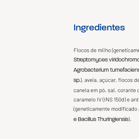
Ingredientes
Flocos de milho (geneticame
Streptomyces viridochromog
Agrobacterium tumefacien
), aveia, açúcar, flocos 
sp.
canela em pó, sal, corante c
caramelo IV (INS 150d) e ant
(geneticamente modificado 
).
e Bacillus Thuringiensis