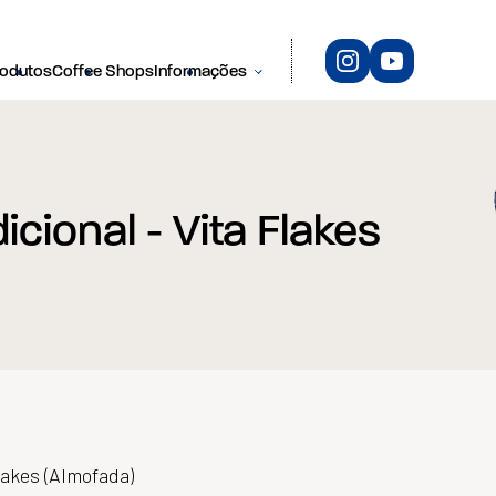
rodutos
Coffee Shops
Informações
icional - Vita Flakes
Flakes (Almofada)