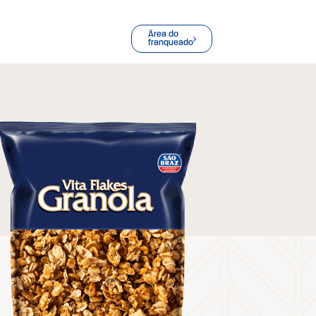
Área do
franqueado