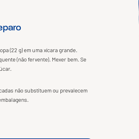
eparo
opa (22 g) em uma xícara grande.
quente (não fervente). Mexer bem. Se
úcar.
icadas não substituem ou prevalecem
embalagens.