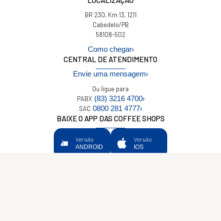
LOCALIZAÇÃO
BR 230, Km 13, 1211
Cabedelo/PB
58108-502
Como chegar
CENTRAL DE ATENDIMENTO
Envie uma mensagem
Ou ligue para
(83) 3216 4700
PABX
0800 281 4777
SAC
BAIXE O APP DAS COFFEE SHOPS
Versão
Versão
ANDROID
IOS
Política de privacidade
São Braz © 2026
Todos os Direitos Reservados
Desenvolvido pela