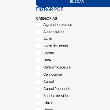
BUSCAR
FILTRAR POR
CATEGORIAS
A granel / Insumos
Achocolatado
Aveia
Barra de Cereal
Batata
Café
Café em Cápsula
Canjiquinha
Cereal
Cereal Recheado
Farinha de Milho
Filtros