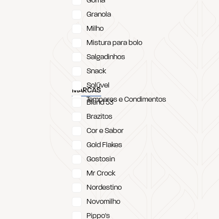
Goma
Granola
Milho
Mistura para bolo
Salgadinhos
Snack
Solúvel
MARCAS
Temperos e Condimentos
Blend 53
Brazitos
Cor e Sabor
Gold Flakes
Gostosin
Mr Crock
Nordestino
Novomilho
Pippo's